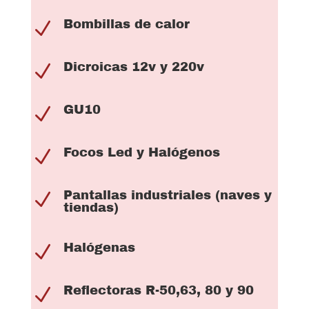
Bombillas de calor
N
Dicroicas 12v y 220v
N
GU10
N
Focos Led y Halógenos
N
Pantallas industriales (naves y
N
tiendas)
Halógenas
N
Reflectoras R-50,63, 80 y 90
N