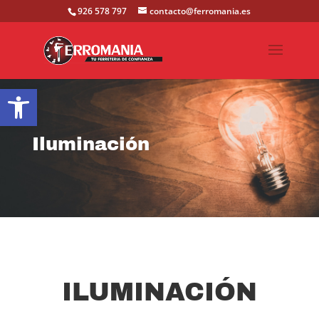
926 578 797
contacto@ferromania.es
Abrir barra de herramientas
Iluminación
ILUMINACIÓN