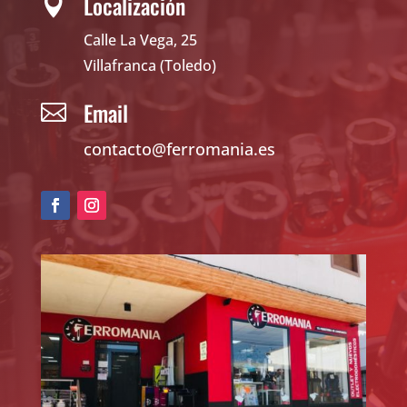
Localización

Calle La Vega, 25
Villafranca (Toledo)
Email

contacto@ferromania.es