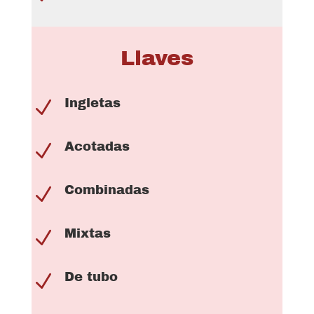
Llaves
Ingletas
N
Acotadas
N
Combinadas
N
Mixtas
N
De tubo
N