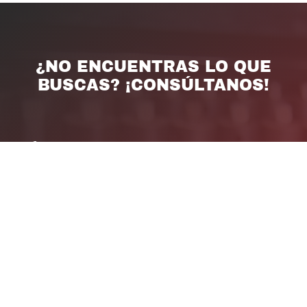
¿NO ENCUENTRAS LO QUE
BUSCAS? ¡CONSÚLTANOS!
Teléfono

926 578 797
Horario

L-V: 9 a 13:45 | 16:30 a 21
Sábados: 10 a 14