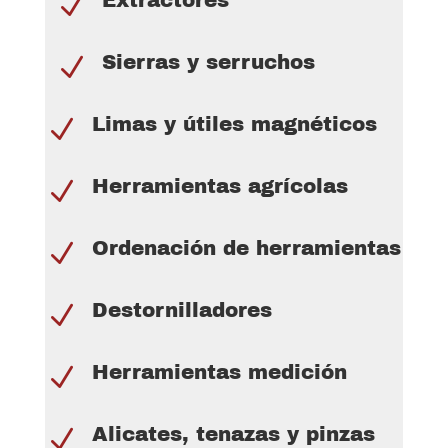
Extractores
N
Sierras y serruchos
N
Limas y útiles magnéticos
N
Herramientas agrícolas
N
Ordenación de herramientas
N
Destornilladores
N
Herramientas medición
N
Alicates, tenazas y pinzas
N