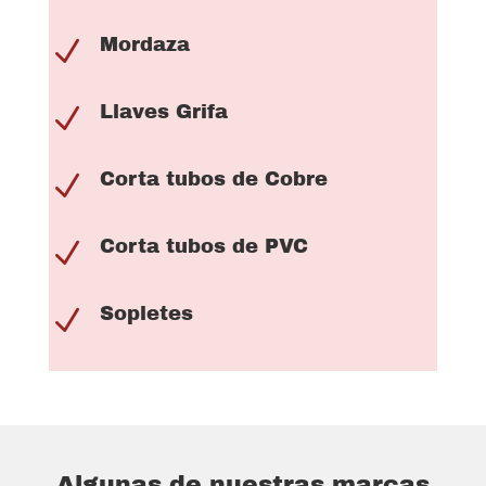
Mordaza
N
Llaves Grifa
N
Corta tubos de Cobre
N
Corta tubos de PVC
N
Sopletes
N
Algunas de nuestras marcas