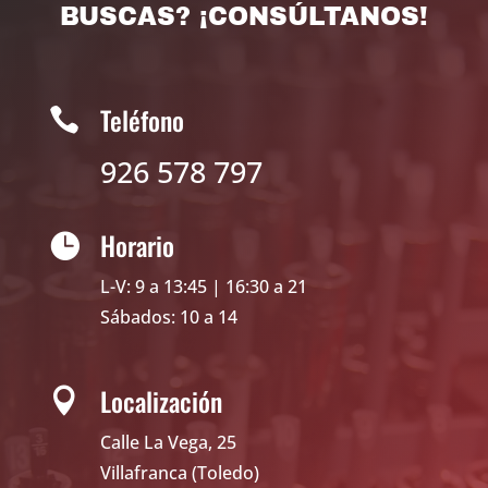
BUSCAS? ¡CONSÚLTANOS!
Teléfono

926 578 797
Horario

L-V: 9 a 13:45 | 16:30 a 21
Sábados: 10 a 14
Localización

Calle La Vega, 25
Villafranca (Toledo)