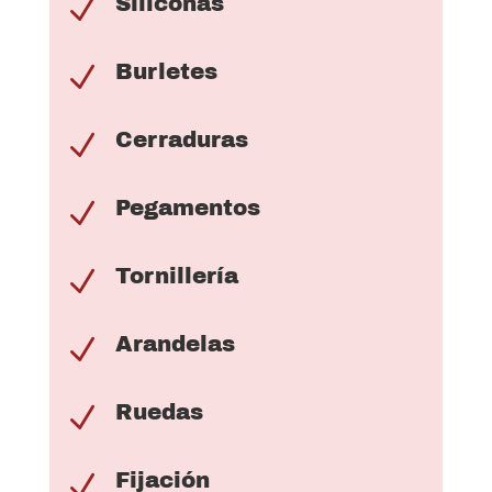
Siliconas
N
Burletes
N
Cerraduras
N
Pegamentos
N
Tornillería
N
Arandelas
N
Ruedas
N
Fijación
N